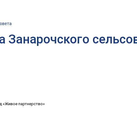
совета
а Занарочского сельсо
д «Живое партнерство»