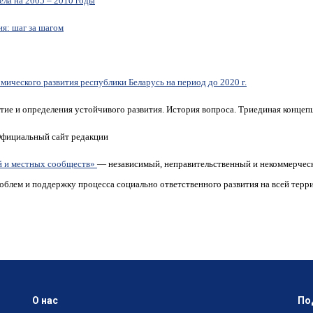
ела на 2005 – 2010 годы
я: шаг за шагом
мического развития республики Беларусь на период до 2020 г.
ие и определения устойчивого развития. История вопроса. Триединая концепц
ициальный сайт редакции
й и местных сообществ»
— независимый, неправительственный и некоммерческ
облем и поддержку процесса социально ответственного развития на всей тер
О нас
По