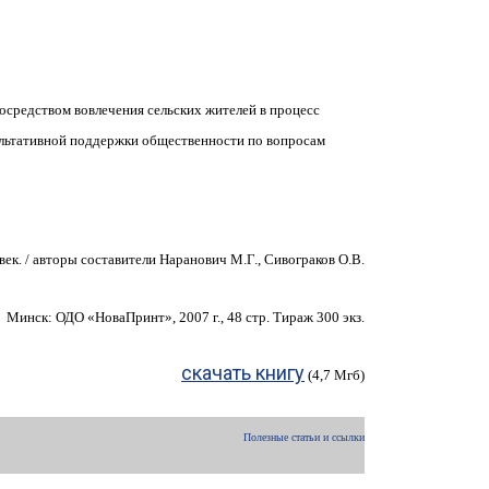
осредством вовлечения сельских жителей в процесс
сультативной поддержки общественности по вопросам
век. / авторы составители Наранович М.Г., Сивограков О.В.
Минск: ОДО «НоваПринт», 2007 г., 48 стр. Тираж 300 экз.
скачать книгу
(4,7 Мгб)
Полезные статьи и ссылки